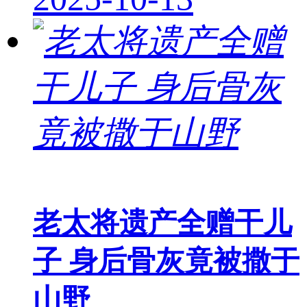
老太将遗产全赠干儿
子 身后骨灰竟被撒于
山野