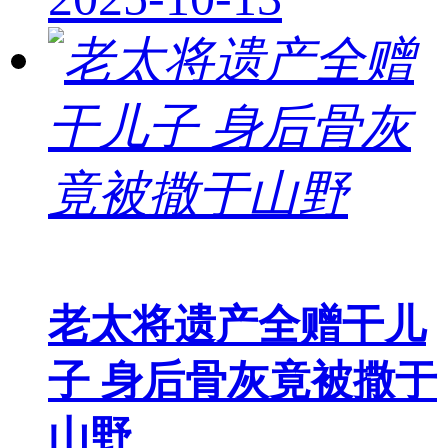
老太将遗产全赠干儿
子 身后骨灰竟被撒于
山野