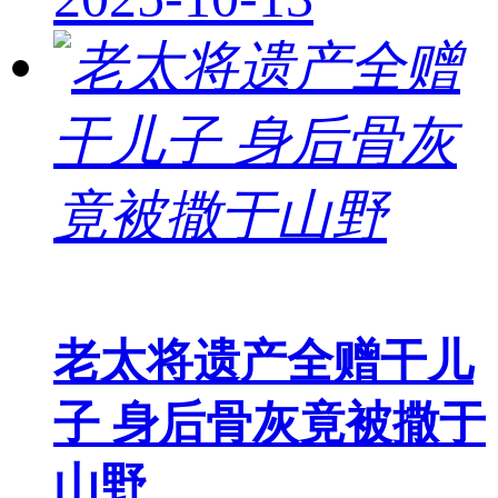
老太将遗产全赠干儿
子 身后骨灰竟被撒于
山野