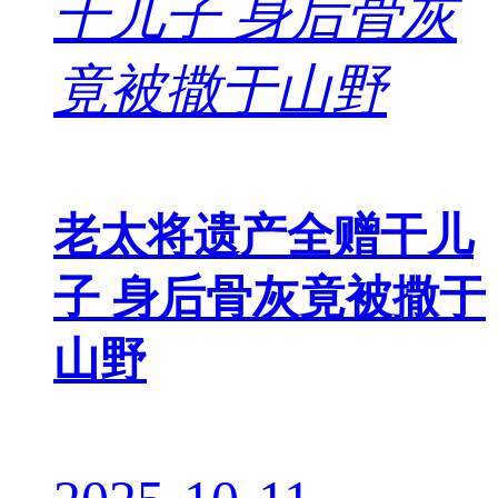
老太将遗产全赠干儿
子 身后骨灰竟被撒于
山野