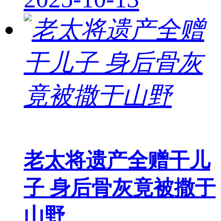
老太将遗产全赠干儿
子 身后骨灰竟被撒于
山野