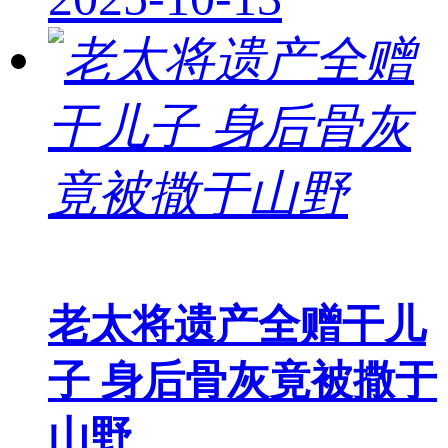
老太将遗产全赠干儿
子 身后骨灰竟被撒于
山野