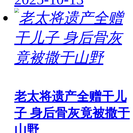
老太将遗产全赠干儿
子 身后骨灰竟被撒于
山野