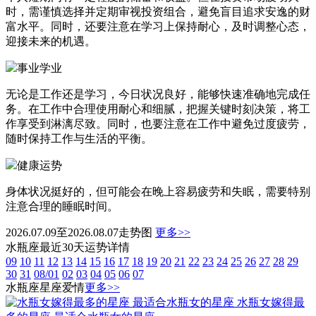
时，需谨慎选择并定期审视投资组合，避免盲目追求安逸的财
富水平。同时，还要注意在学习上保持耐心，及时调整心态，
迎接未来的机遇。
事业学业
无论是工作还是学习，今日状况良好，能够快速准确地完成任
务。在工作中合理使用耐心和细腻，把握关键时刻决策，将工
作享受到淋漓尽致。同时，也要注意在工作中避免过度疲劳，
随时保持工作与生活的平衡。
健康运势
身体状况挺好的，但可能会在晚上容易疲劳和失眠，需要特别
注意合理的睡眠时间。
2026.07.09至2026.08.07走势图
更多>>
水瓶座最近30天运势详情
09
10
11
12
13
14
15
16
17
18
19
20
21
22
23
24
25
26
27
28
29
30
31
08/01
02
03
04
05
06
07
水瓶座星座爱情
更多>>
水瓶女嫁得最