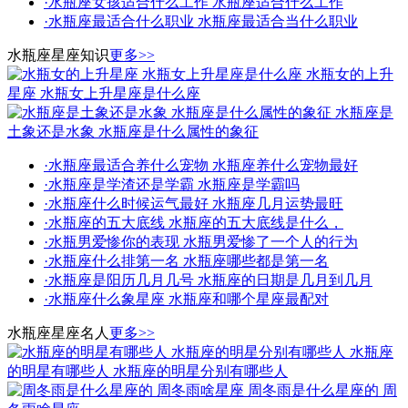
·
水瓶座女孩适合什么工作 水瓶座适合什么工作
·
水瓶座最适合什么职业 水瓶座最适合当什么职业
水瓶座星座知识
更多>>
水瓶女的上升
星座 水瓶女上升星座是什么座
水瓶座是
土象还是水象 水瓶座是什么属性的象征
·
水瓶座最适合养什么宠物 水瓶座养什么宠物最好
·
水瓶座是学渣还是学霸 水瓶座是学霸吗
·
水瓶座什么时候运气最好 水瓶座几月运势最旺
·
水瓶座的五大底线 水瓶座的五大底线是什么，
·
水瓶男爱惨你的表现 水瓶男爱惨了一个人的行为
·
水瓶座什么排第一名 水瓶座哪些都是第一名
·
水瓶座是阳历几月几号 水瓶座的日期是几月到几月
·
水瓶座什么象星座 水瓶座和哪个星座最配对
水瓶座星座名人
更多>>
水瓶座
的明星有哪些人 水瓶座的明星分别有哪些人
周冬雨是什么星座的 周