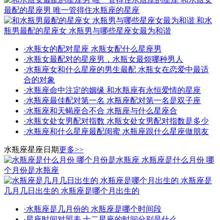
最配的星座男 唯一管得住水瓶座的星座
和水
瓶男最配的星座女 水瓶男与哪些星座女最为和谐
·
水瓶女的配对星座 水瓶女配什么星座男
·
水瓶女最配对的星座男，水瓶女最烦哪种男人
·
水瓶座女和什么星座的男生最配 水瓶女在恋爱中最适
合的对象
·
水瓶座命中注定的姻缘 和水瓶座有永恒爱情的星座
·
水瓶座最佳配对第一名 水瓶座配对第一名是双子座
·
水瓶座和天蝎座合不合 水瓶座与什么星座合
·
水瓶女处女男配对指数 水瓶女处女男配对指数是多少
·
水瓶座和什么星座最配闺蜜 水瓶座跟什么星座做朋友
水瓶座星座日期
更多>>
水瓶座是什么月份 哪
个月份是水瓶座
水瓶座是
几月几日出生的 水瓶座是哪个月出生的
·
水瓶座是几月份的 水瓶座是哪个时间段
·
星座时间对照表 十二星座的时间分别是什么