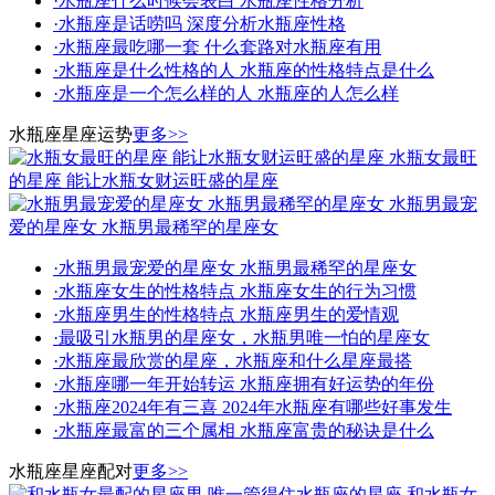
·
水瓶座什么时候会表白 水瓶座性格分析
·
水瓶座是话唠吗 深度分析水瓶座性格
·
水瓶座最吃哪一套 什么套路对水瓶座有用
·
水瓶座是什么性格的人 水瓶座的性格特点是什么
·
水瓶座是一个怎么样的人 水瓶座的人怎么样
水瓶座星座运势
更多>>
水瓶女最旺
的星座 能让水瓶女财运旺盛的星座
水瓶男最宠
爱的星座女 水瓶男最稀罕的星座女
·
水瓶男最宠爱的星座女 水瓶男最稀罕的星座女
·
水瓶座女生的性格特点 水瓶座女生的行为习惯
·
水瓶座男生的性格特点 水瓶座男生的爱情观
·
最吸引水瓶男的星座女，水瓶男唯一怕的星座女
·
水瓶座最欣赏的星座，水瓶座和什么星座最搭
·
水瓶座哪一年开始转运 水瓶座拥有好运势的年份
·
水瓶座2024年有三喜 2024年水瓶座有哪些好事发生
·
水瓶座最富的三个属相 水瓶座富贵的秘诀是什么
水瓶座星座配对
更多>>
和水瓶女