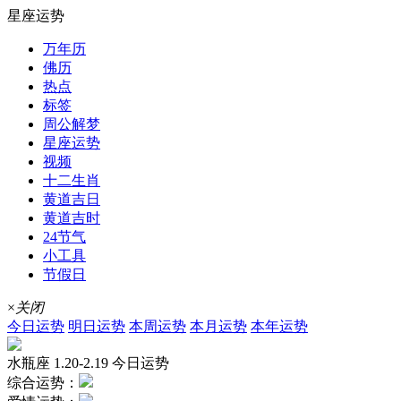
星座运势
万年历
佛历
热点
标签
周公解梦
星座运势
视频
十二生肖
黄道吉日
黄道吉时
24节气
小工具
节假日
×
关闭
今日运势
明日运势
本周运势
本月运势
本年运势
水瓶座
1.20-2.19
今日运势
综合运势：