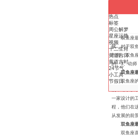
热点
标签
周公解梦
星座运势
双鱼座最吃
视频
赋，对于双
十二生肖
剂师：双鱼
黄道吉日
黄道吉时
的。3、幼
24节气
双鱼座
小工具
双鱼座的人
节假日
漫，追求极
一家设计的
程，他们在
从发展的前
双鱼座最
双鱼座喜欢