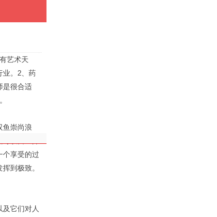
有艺术天
业。2、药
师是很合适
。
双鱼崇尚浪
如可以自己开
一个享受的过
发挥到极致。
以及它们对人