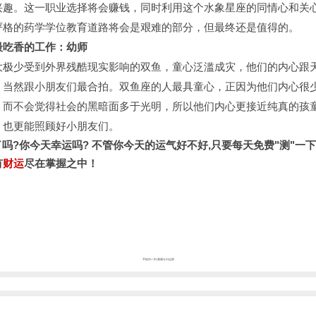
兴趣。这一职业选择将会赚钱，同时利用这个水象星座的同情心和关
严格的药学学位教育道路将会是艰难的部分，但最终还是值得的。
吃香的工作：幼师
少受到外界残酷现实影响的双鱼，童心泛滥成灾，他们的内心跟
，当然跟小朋友们最合拍。双鱼座的人最具童心，正因为他们内心很
，而不会觉得社会的黑暗面多于光明，所以他们内心更接近纯真的孩
，也更能照顾好小朋友们。
了吗?你今天幸运吗? 不管你今天的运气好不好,只要每天免费"测"一下
有
财运
尽在掌握之中！
手机扫一扫,测测今日运势