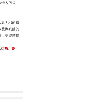
心他人的福
天真无邪的孩
少受到残酷的
童，更能懂得
,
运势、爱