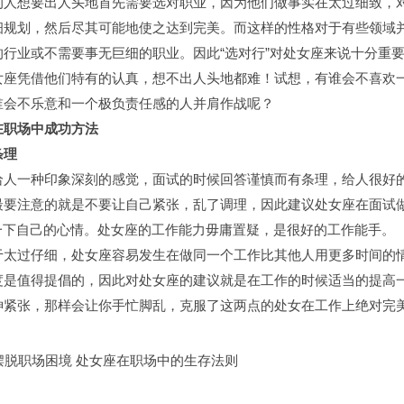
想要出人头地首先需要选对职业，因为他们做事实在太过细致，
细规划，然后尽其可能地使之达到完美。而这样的性格对于有些领域
的行业或不需要事无巨细的职业。因此“选对行”对处女座来说十分重
女座凭借他们特有的认真，想不出人头地都难！试想，有谁会不喜欢
谁会不乐意和一个极负责任感的人并肩作战呢？
职场中成功方法
理
一种印象深刻的感觉，面试的时候回答谨慎而有条理，给人很好
最要注意的就是不要让自己紧张，乱了调理，因此建议处女座在面试
松一下自己的心情。处女座的工作能力毋庸置疑，是很好的工作能手。
过仔细，处女座容易发生在做同一个工作比其他人用更多时间的
度是值得提倡的，因此对处女座的建议就是在工作的时候适当的提高
神紧张，那样会让你手忙脚乱，克服了这两点的处女在工作上绝对完