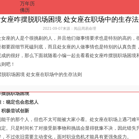
万年历
佛历
处女座咋摆脱职场困境 处女座在职场中的生存法
2021-09-07来源：阅品周易命理
处女座的人是个很挑剔的人，并且他们做事情要求也是特别的高的，
座都要跟细节死磕到底，而且处女座的人做事情也是特别的认真负责
完成的很好，那么下面就随着小编一起去看看处女座咋摆脱职场困境
法则吧！
摆脱职场困境
：稳定也会忽悠人
积极尝试创新
干的那个人，但也不太可能被大家小看。处女座在职场上遇刁难
稳定。只是时间长了对接受新事物和挑战会显得犹豫不决，因此错失
好，不过依旧需要主动变化，面对职业危机才能具有更强免疫力。