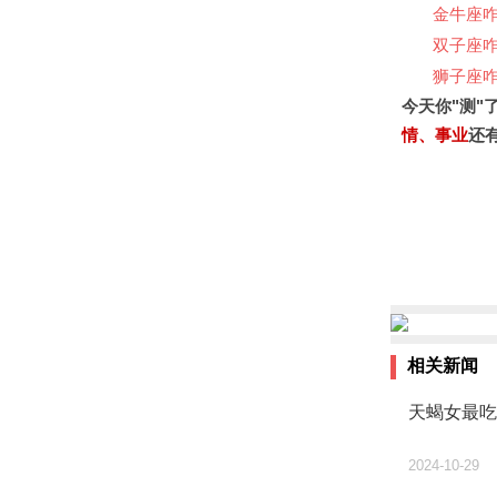
金牛座
双子座
狮子座
今天你"测"
情、事业
还
相关新闻
天蝎女最吃
2024-10-29