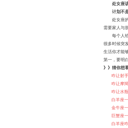
处女座该
计划不是
处女座的人
需要家人与
每个人给自
很多时候突
生活你才能
第一，要明
》》
猜你想
咋让射手
咋让摩羯
咋让水瓶
白羊座
金牛座
巨蟹座
白羊座