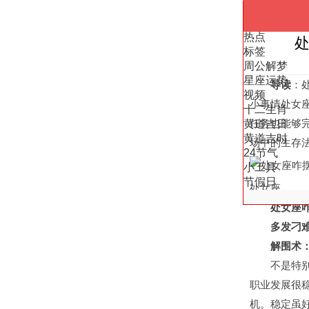
热点
标签
周公解梦
星座运势
导读
：
视频
小事情处女
十二生肖
任务也能够
黄道吉日
黄道吉时
场中的生存
24节气
小工具
节假日
处女座
处女座咋
多发刁难
解围术：
不是特别能
职业发展很
机。稳定虽