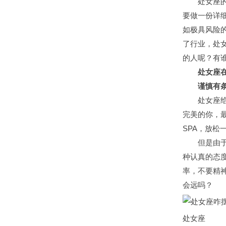
处女座的人
要做一份详
如极具风险
了行业，处
的人呢？有
处女座在
谨慎有条
处女座给人
完美的你，
SPA，放
但是由于太
种认真的态
率，不要精
会远吗？
处女座